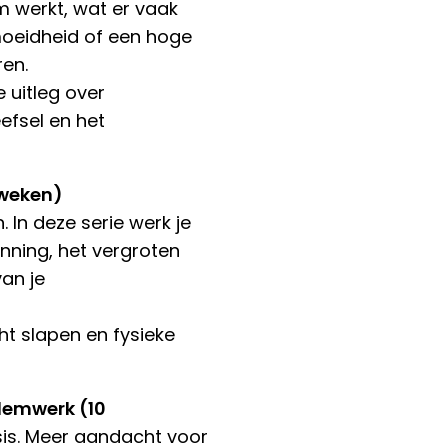
m werkt, wat er vaak
rmoeidheid of een hoge
ren.
 uitleg over
efsel en het
 weken)
. In deze serie werk je
nning, het vergroten
an je
cht slapen en fysieke
demwerk (10
sis. Meer aandacht voor