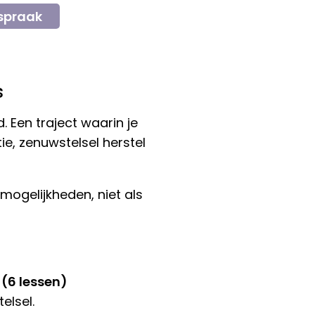
spraak
s
 Een traject waarin je
e, zenuwstelsel herstel
mogelijkheden, niet als
6 lessen)
elsel.