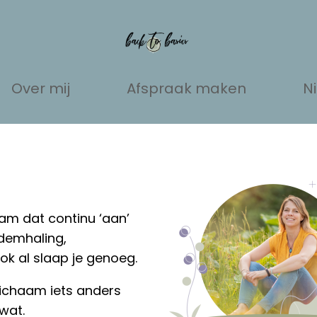
Over mij
Afspraak maken
N
am dat continu ‘aan’
demhaling,
ok al slaap je genoeg.
 lichaam iets anders
wat.