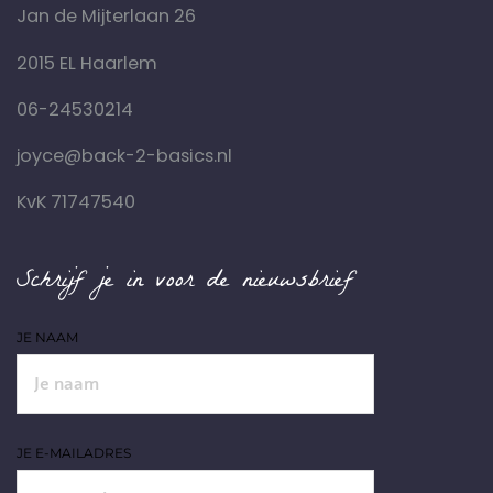
Jan de Mijterlaan 26
2015 EL Haarlem
06-24530214
joyce@back-2-basics.nl
KvK 71747540
Schrijf je in voor de nieuwsbrief
JE NAAM
JE E-MAILADRES