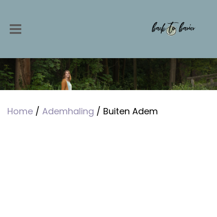
Home
/
Ademhaling
/ Buiten Adem