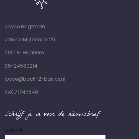
Joyce Bogtman
Jan de Mijterlaan 26
2015 EL Haarlem
06-24530214
joyce@back-2-basics.nl
KvK 71747540
Schrijf je in voor de nieuwsbrief
JE NAAM