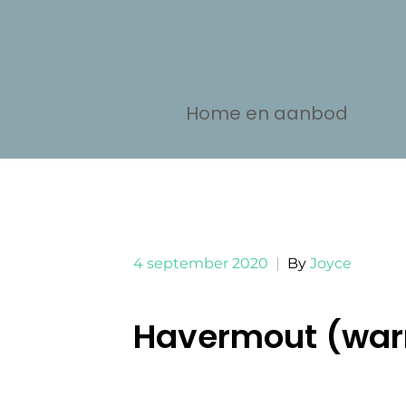
Home en aanbod
4 september 2020
|
By
Joyce
Havermout (wa