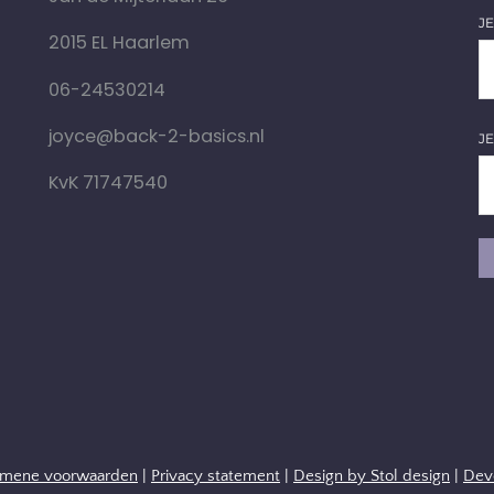
J
2015 EL Haarlem
06-24530214
joyce@back-2-basics.nl
J
KvK 71747540
emene voorwaarden
|
Privacy statement
|
Design by Stol design
|
Dev