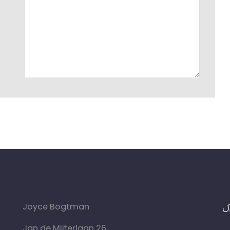
S
Joyce Bogtman
Jan de Mijterlaan 26