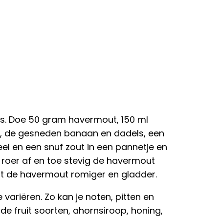
jes. Doe 50 gram havermout, 150 ml
k, de gesneden banaan en dadels, een
eel en een snuf zout in een pannetje en
 roer af en toe stevig de havermout
dt de havermout romiger en gladder.
 variëren. Zo kan je noten, pitten en
 fruit soorten, ahornsiroop, honing,