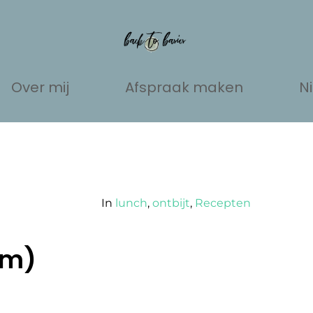
Over mij
Afspraak maken
N
In
lunch
,
ontbijt
,
Recepten
rm)