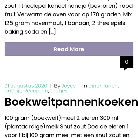
zout 1 theelepel kaneel handje (bevroren) rood
fruit Verwarm de oven voor op 170 graden. Mix
125 gram havermout, 1 banaan, 2 theelepels
baking soda en […]
Read More
0
31 augustus 2020
|
By
Joyce
|
In
diner
,
lunch
,
ontbijt
,
Recepten
,
toetjes
Boekweitpannenkoeke
100 gram (boekweit)meel 2 eieren 300 ml
(plantaardige)melk Snuf zout Doe de eieren 1
voor 1 bij 100 gram meel met een snuf zout en