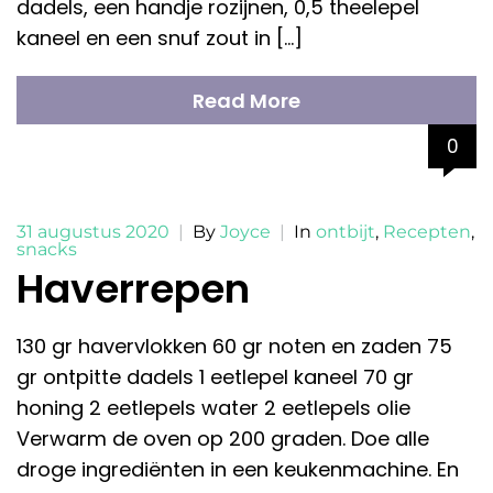
dadels, een handje rozijnen, 0,5 theelepel
kaneel en een snuf zout in […]
Read More
0
31 augustus 2020
|
By
Joyce
|
In
ontbijt
,
Recepten
,
snacks
Haverrepen
130 gr havervlokken 60 gr noten en zaden 75
gr ontpitte dadels 1 eetlepel kaneel 70 gr
honing 2 eetlepels water 2 eetlepels olie
Verwarm de oven op 200 graden. Doe alle
droge ingrediënten in een keukenmachine. En