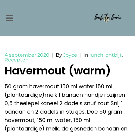
4 september 2020
|
By
Joyce
|
In
lunch
,
ontbijt
,
Recepten
Havermout (warm)
50 gram havermout 150 ml water 150 ml
(plantaardige)melk 1 banaan handje rozijnen
0,5 theelepel kaneel 2 dadels snuf zout Snij 1
banaan en 2 dadels in stukjes. Doe 50 gram
havermout, 150 ml water, 150 ml
(plantaardige) melk, de gesneden banaan en